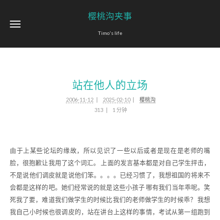
樱桃沟夹事
Timo's life
站在他人的立场
2006-11-12
2025-02-10
樱桃沟
313
1 分钟
由于上某些论坛的缘故，所以见识了一些以后或者是现在是老师的嘴
脸，很抱歉让我用了这个词汇。 上面的发言基本都是对自己学生抨击，
不是说他们调皮就是说他们笨。。。。已经习惯了，我想祖国的将来不
会都是这样的吧。她们经常说的就是这些小孩子 哪有我们当年乖呢。笑
死我了要，难道我们做学生的时候比我们的老师做学生的时候乖？ 我想
我自己小时候也很调皮的，站在讲台上这样的事情，考试从第一组跑到