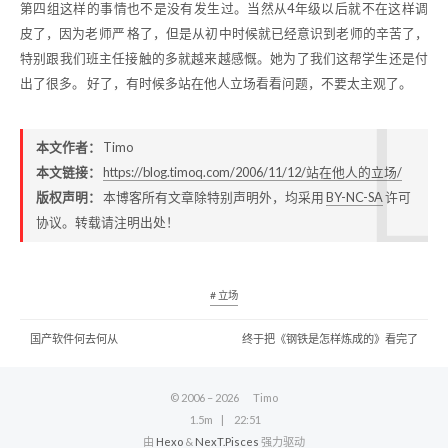
第四组这样的事情也不是没有发生过。当然从4年级以后就不在这样调
皮了，因为老师严 格了，但是从初中时候就已经意识到老师的辛苦了，
特别跟我们班主任接触的多就越来越感慨。她为了我们这帮学生还是付
出了很多。 好了，有时候多站在他人立场看看问题，不要太主观了。
本文作者：
Timo
本文链接：
https://blog.timoq.com/2006/11/12/站在他人的立场/
版权声明：
本博客所有文章除特别声明外，均采用
BY-NC-SA
许可
协议。转载请注明出处！
# 立场
国产软件何去何从
终于把《钢铁是怎样炼成的》看完了
© 2006 –
2026
Timo
1.5m
22:51
由
Hexo
&
NexT.Pisces
强力驱动