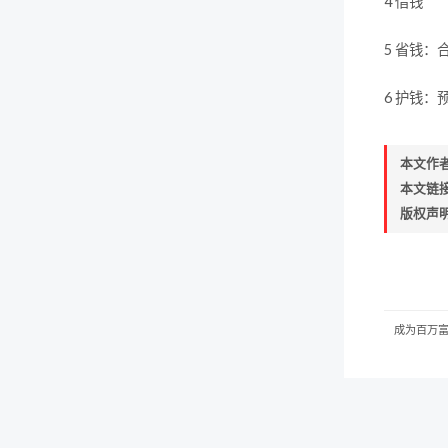
4 借钱
5 省钱
6 护钱
本文作
本文链
版权声
成为百万