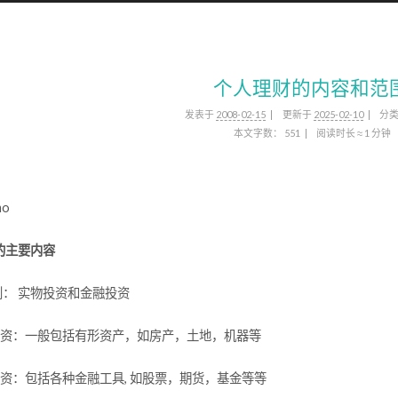
个人理财的内容和范
发表于
2008-02-15
更新于
2025-02-10
分
本文字数：
551
阅读时长 ≈
1 分钟
mo
的主要内容
划： 实物投资和金融投资
物投资：一般包括有形资产，如房产，土地，机器等
融投资：包括各种金融工具, 如股票，期货，基金等等