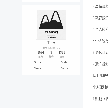
2 居住规
3 教育投
4 个人风
5 个人税
Timo
写给未来的自己
1054
3
1328
6 退休计
日志
分类
标签
GitHub
E-Mail
7 遗产规
Weibo
Twitter
以上都是
个人理财
1 赚钱