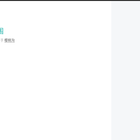
围
类于
樱桃沟