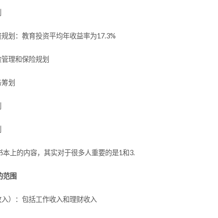
划
资规划：教育投资平均年收益率为17.3%
险管理和保险规划
务筹划
划
划
书本上的内容，其实对于很多人重要的是1和3.
的范围
（收入）：包括工作收入和理财收入