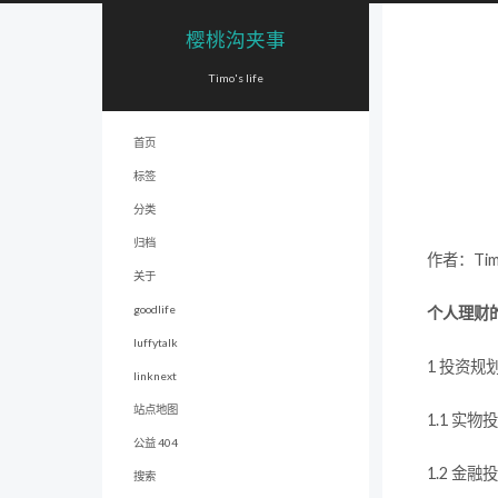
樱桃沟夹事
Timo's life
首页
标签
分类
归档
作者：Ti
关于
goodlife
个人理财
luffytalk
1 投资规
linknext
站点地图
1.1 实
公益 404
1.2 金
搜索