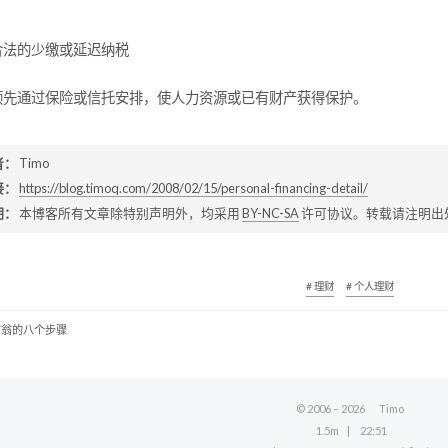
：合法的少缴或延迟纳税
：预先通过保险或信托安排，使人力资源或已有财产获得保护。
者：
Timo
接：
https://blog.timoq.com/2008/02/15/personal-financing-detail/
明：
本博客所有文章除特别声明外，均采用
BY-NC-SA
许可协议。转载请注明出
# 理财
# 个人理财
富翁的八个步骤
© 2006 –
2026
Timo
1.5m
22:51