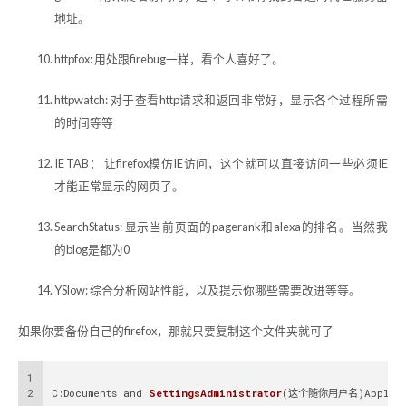
地址。
httpfox: 用处跟firebug一样，看个人喜好了。
httpwatch: 对于查看http请求和返回非常好，显示各个过程所需
的时间等等
IE TAB： 让firefox模仿IE访问，这个就可以直接访问一些必须IE
才能正常显示的网页了。
SearchStatus: 显示当前页面的pagerank和alexa的排名。当然我
的blog是都为0
YSlow: 综合分析网站性能，以及提示你哪些需要改进等等。
如果你要备份自己的firefox，那就只要复制这个文件夹就可了
1
2
C:Documents and 
SettingsAdministrator
(这个随你用户名)
Applic