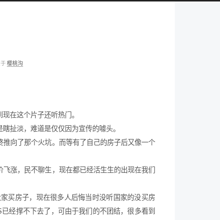
类于
樱桃沟
到现在这个片子还听热门。
是瞎扯淡，难道是仅仅因为宣传的噱头。
终推向了那个火坑。而等有了自己的房子后又像一个
价飞涨，民不聊生，现在都已经活生生的出现在我们
大家买房子，现在很多人后悔当时没听国家的没买房
S已经撑不下去了，可由于我们的不团结，很多看到