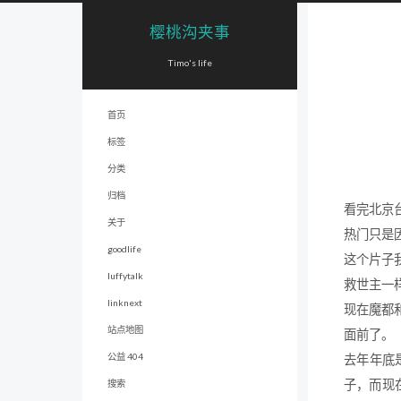
樱桃沟夹事
Timo's life
首页
标签
分类
归档
看完北京
关于
热门只是
goodlife
这个片子
luffytalk
救世主一
linknext
现在魔都
站点地图
面前了。
公益 404
去年年底
子，而现
搜索