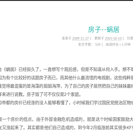
房子--蜗居
发表于
2009-11-27
更新于
2025-02-10
分
本文字数：
539
阅读时长 ≈
1 分钟
台《蜗居》已经挺久了，一直想写个观后感，但是不知道从何入手。想不
因为有个比较好的话题房子而已，而其他什么最流氓的电视剧，这些纯粹
我觉得最混蛋的是海藻的姐姐海萍，为了自己的房子居然把自己的妹妹最
样来进行说教。房子毁了可不仅仅是2个家庭。
和帝都的房价已经涨的没人能够看懂了，小时候我们学过国民党统治区物
是一个房价的低点，由于外部金融危机造成的，就是这个时候国家鼓励
在又涨起来了。其实都是他们自己造成的，到今年2月临涨前其实很多KF