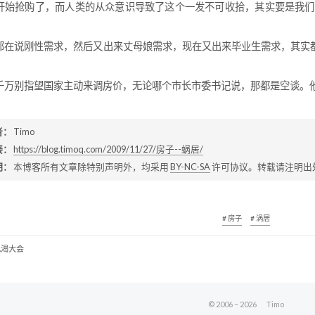
开始抢购了，而人类的从众意识导致了这个一发不可收拾，其实要是我们再
都在说刚性需求，然后又出来丈母娘需求，现在又出来毕业生需求，其实
千万别指望国家主动来调房价，无论哪个市长市委书记说，那都是空谈。
者：
Timo
接：
https://blog.timoq.com/2009/11/27/房子--蜗居/
明：
本博客所有文章除特别声明外，均采用
BY-NC-SA
许可协议。转载请注明出
# 房子
# 涡居
饥渴大会
© 2006 –
2026
Timo