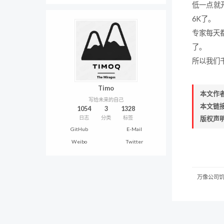
低一点就
6K了。
专家每天
了。
所以我们
Timo
本文作
写给未来的自己
本文链
1054
3
1328
日志
分类
标签
版权声
GitHub
E-Mail
Weibo
Twitter
万像公司