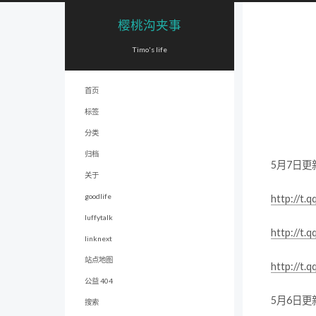
樱桃沟夹事
Timo's life
首页
标签
分类
归档
5月7日更
关于
goodlife
http://t.
luffytalk
http://t.
linknext
站点地图
http://t.
公益 404
5月6日更
搜索