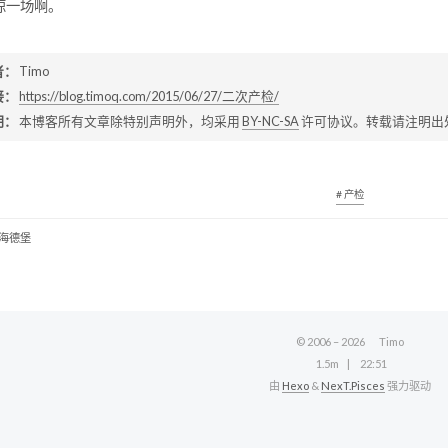
惊一场啊。
者：
Timo
接：
https://blog.timoq.com/2015/06/27/二次产检/
明：
本博客所有文章除特别声明外，均采用
BY-NC-SA
许可协议。转载请注明出
# 产检
-海德堡
© 2006 –
2026
Timo
1.5m
22:51
由
Hexo
&
NexT.Pisces
强力驱动