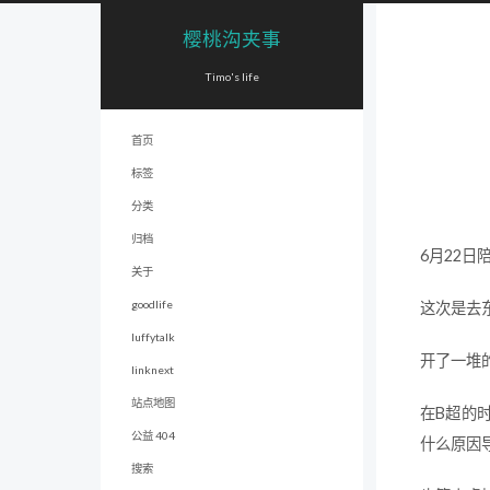
樱桃沟夹事
Timo's life
首页
标签
分类
归档
6月22日
关于
goodlife
这次是去
luffytalk
开了一堆
linknext
站点地图
在B超的
公益 404
什么原因
搜索