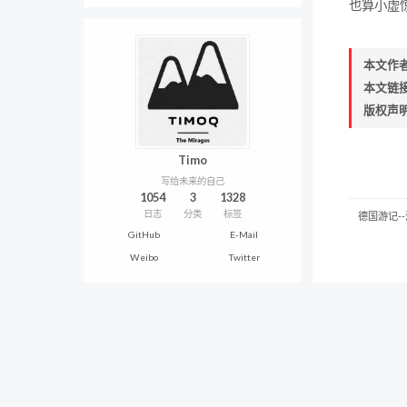
也算小虚
本文作
本文链
版权声
Timo
写给未来的自己
1054
3
1328
日志
分类
标签
德国游记-
GitHub
E-Mail
Weibo
Twitter