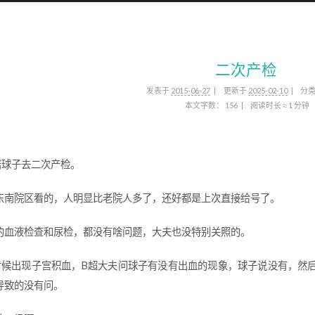
二次产检
发表于
2015-06-27
更新于
2025-02-10
分
本文字数：
156
阅读时长 ≈
1 分钟
陪球子去二次产检。
东南院区看的，人明显比老院人多了，还好都是上次直接给号了。
的血液检查和尿检，都没有啥问题，大夫也没特别关照的。
时候出现子宫积血，B超大夫问球子有没有出血的现象，球子说没有，然
导致的没有问。