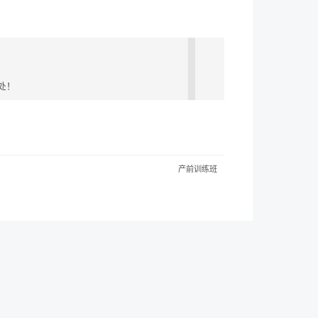
处！
产前训练班