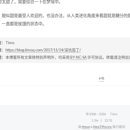
时太甜了，需要综合一下在梦境中。
，貌似甜是最受人欢迎的，也没办法，从人类进化角度来看甜就是糖分的摄
，一直都是挨饿的状态中。
者：
Timo
接：
https://blog.timoq.com/2017/11/14/深坑茄丁/
明：
本博客所有文章除特别声明外，均采用
BY-NC-SA
许可协议。转载请注明出
# 吃
© 2006 –
2026
Timo
1.5m
22:51
由
Hexo
&
NexT.Pisces
强力驱动