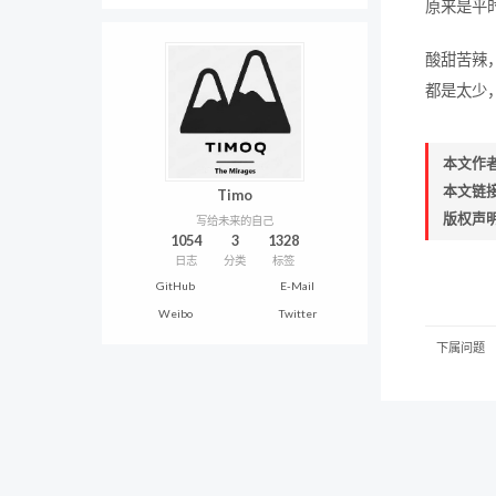
原来是平
酸甜苦辣
都是太少
本文作
本文链
Timo
版权声
写给未来的自己
1054
3
1328
日志
分类
标签
GitHub
E-Mail
Weibo
Twitter
下属问题