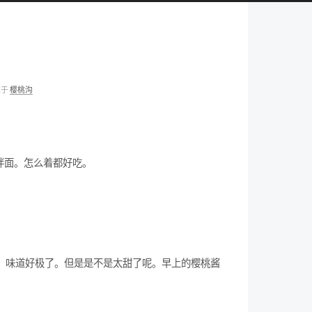
类于
樱桃沟
拌面。怎么着都好吃。
汁，味道好极了。但是是不是太甜了呢。早上的樱桃酱