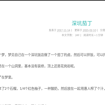
深坑茄丁
发表于
2017-11-14
更新于
2025-02-10
分
本文字数：
249
阅读时长 ≈
1 分钟
个梦，梦见自己在一个深坑饭店做了一个茄丁的卤，然后可以拌饭，可以
是在一个山洞里，基本没有装修，顶上还是花岗岩呢。
了在梦里。
拿了2个石榴，1/4个红色柚子，一杯酸奶，然后放在一起用惠人榨了个