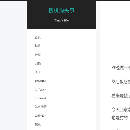
樱桃沟夹事
Timo's life
首页
标签
分类
归档
昨晚做一
关于
goodlife
然后饭店
luffytalk
看来是饿
linknext
站点地图
今天回家
公益 404
也是甜的
搜索