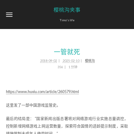
樱桃沟夹事
Timo's life
一管就死
2018-09-02
2025-02-10
樱桃沟
356
1 分钟
https://www.huxiu.com/article/260579.html
这里发了一部中国游戏监管史。
最后的结局是： “国家新闻出版总署将对网络游戏行业实施总量调控，
控制新增网络游戏上网运营数量，探索符合国情的适龄提示制度，采取
措施限制未成年人使用时间。”