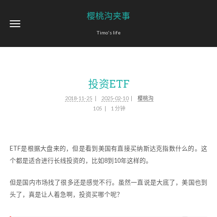
樱桃沟夹事
Timo's life
投资ETF
2018-11-25
2025-02-10
樱桃沟
105
1 分钟
ETF是根据大盘来的，但是看到美国有直接买纳斯达克指数什么的。这
个都是适合进行长线投资的，比如8到10年这样的。
但是国内市场找了很多还是感觉不行。虽然一直说是大底了，美国也到
头了，真是让人着急啊，投资买哪个呢？