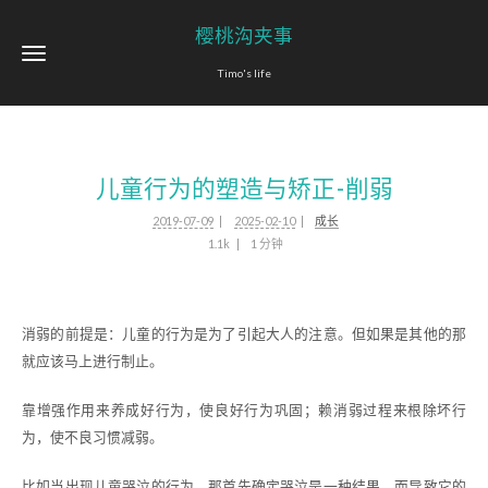
樱桃沟夹事
Timo's life
儿童行为的塑造与矫正-削弱
2019-07-09
2025-02-10
成长
1.1k
1 分钟
消弱的前提是：儿童的行为是为了引起大人的注意。但如果是其他的那
就应该马上进行制止。
靠增强作用来养成好行为，使良好行为巩固；赖消弱过程来根除坏行
为，使不良习惯减弱。
比如当出现儿童哭泣的行为，那首先确定哭泣是一种结果，而导致它的