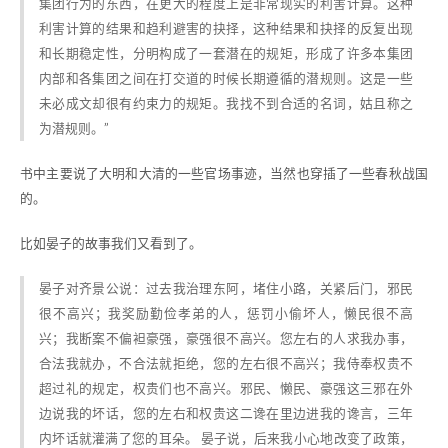
集团行为的东西，在更大的程度上是非常现实的利害计算。这种
利害计算的结果和趋利避害的抉择，这种结果和抉择的反复出现
和长期稳定性，分明构成了一套潜在的规矩，形成了许多本集团
内部和各集团之间在打交道的时候长期遵循的潜规则。这是一些
未必成文却很有约束力的规矩。我找不到合适的名词，姑且称之
为潜规则。”
书中主要说了大明和大清的一些官场事迹，当然也穿插了一些春秋战国
的。
比如晏子的故事我们又看到了。
晏子对齐景公说：过去我治理东阿，堵住小路，关紧后门，邪民
很不高兴；我奖励勤俭孝弟的人，惩罚小偷坏人，懒民很不高
兴；我断案不偏袒豪强，豪强很不高兴。您左右的人求我办事，
合法我就办，不合法就拒绝，您的左右很不高兴；我侍奉权贵不
超过礼的规定，权贵们也不高兴。邪民、懒民、豪强这三邪在外
边说我的坏话，您的左右和权贵这二谗在里边进我的谗言，三年
内坏话就灌满了您的耳朵。 晏子说，后来我小心地改变了政策，