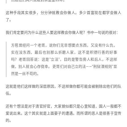
这种手段其实很多，分分钟就教会你做人。多少首富现在都学会做人
了。
我们肯定要问为什么这些人要这样教会你做人呢？书中一句说的很对：
方苞曾经问一个老胥，说你们无非想要点东西，又没有什么仇，
实在没东西，最后也别那么折磨人家，这不是积德行善的好事
吗？老胥回答说：这是“立法”，目的是警告旁人和后人。不这样
做，别人就会心存侥幸。 吏胥们对自己立的法——“刑狱潜规则”显
然是一丝不苟的。
这就是他们这样做的深层原因，不这样做你都可能会被剔除出他们的队
伍。
还有个想法是对于清官好官，大家貌似都只是心里知道，国人一般都不
爱说出来。这个其实就是上面晏子的遭遇。而所谓的恶人是很善于宣传
的。