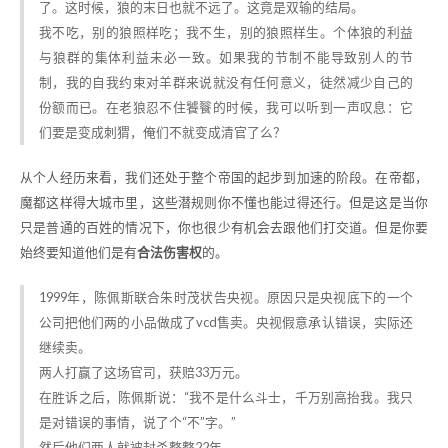
了。这时候，狼的末日也就不远了。这竟是双输的结局。
我不吃，别的狼照样吃；我不生，别的狼照样生。个体狼的利益
与狼群的集体利益未必一致。如果我的节制不能导致别人的节
制，我的自我约束对羊群来说就没有任何意义，徒然减少自己的
份额而已。在老狼忍不住饕餮的时候，我可以听到一声叹息：它
们要是变成刺猬，俺们不就变成清官了么？
从个人经历来看，我们还处于整个帝国的起步到加速的阶段。在帝都，
魔都这样得大城市里，这些潜规则你不懂也能过得还行。但是这是当你
只是普通的百姓的情况下，你也很少有机会去跟他们打交道。但是你要
始终要知道他们是有
合法伤害权
的。
1999年，陈佩斯联合朱时茂状告央视。原因只是央视底下的一个
公司把他们两的小品做成了vcd售卖。央视假意承认错误，实际还
继续卖。
两人打赢了这场官司，获赔33万元。
在胜诉之后，陈佩斯说：“我不是什么斗士，千万别高抬我。我只
是对错误的事情，说了个“不”字。”
然后他们两人就被封杀整整22年。