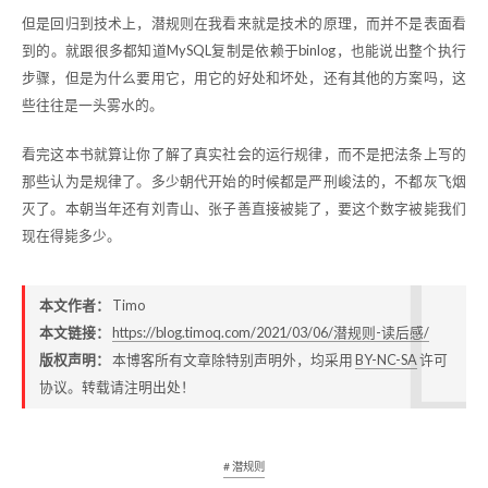
但是回归到技术上，潜规则在我看来就是技术的原理，而并不是表面看
到的。就跟很多都知道MySQL复制是依赖于binlog，也能说出整个执行
步骤，但是为什么要用它，用它的好处和坏处，还有其他的方案吗，这
些往往是一头雾水的。
看完这本书就算让你了解了真实社会的运行规律，而不是把法条上写的
那些认为是规律了。多少朝代开始的时候都是严刑峻法的，不都灰飞烟
灭了。本朝当年还有刘青山、张子善直接被毙了，要这个数字被毙我们
现在得毙多少。
本文作者：
Timo
本文链接：
https://blog.timoq.com/2021/03/06/潜规则-读后感/
版权声明：
本博客所有文章除特别声明外，均采用
BY-NC-SA
许可
协议。转载请注明出处！
# 潜规则