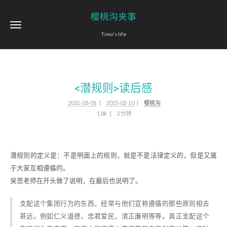
樱桃沟夹事
Timo's life
<潜规则>读后感
2021-03-06
2025-02-10
樱桃沟
1.8k
2 分钟
潜规则的定义是：不是明面上的规则，就是不是法律定义的，但是又属
于大家互相遵循的。
吴思老师在开头做了说明，在最后也说明了。
支配这个集团行为的东西，经常与他们宣称遵循的那些原则相去
甚远。例如仁义道德，忠君爱民，清正廉明等等。真正支配这个