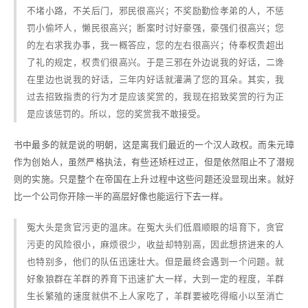
不堵小路，不关后门，邪民很高兴；不奖励勤俭孝弟的人，不惩
罚小偷坏人，懒民很高兴；断案时讨好豪强，豪强们很高兴；您
的左右求我办事，我一概答应，您的左右很高兴；侍奉权贵超出
了礼的规定，权贵们很高兴。于是三邪在外边说我的好话，二谗
在里边也说我的好话，三年内好话就灌满了您的耳朵。其实，我
过去招致指责的行为才是应该奖赏的，我现在招致奖赏的行为正
是应该惩罚的。所以，您的奖赏我不敢接受。
书中最多的就是说的明朝，这是离我们最近的一个汉人政权。而朱元璋
作为创始人，虽然严格执法，有些还矫枉过正，但是依然阻止不了潜规
则的实施。只是整个在帝国在上升过程中这些问题还没显现出来。就好
比一个公司你开除一半的高层好像也能运行下去一样。
冤大头是贪官污吏的温床。在冤大头们低眉顺眼的培育下，贪官
污吏的风险很小，麻烦很少，收益却特别高，因此想挤进来的人
也特别多，他们的队伍迅速壮大。但是最终会遇到一个问题。就
好象狼群在羊群的养育下迅速扩大一样，大到一定的程度，羊群
生长繁殖的速度就供不上人家吃了，羊群要被吃得缩小以至消亡