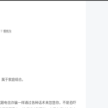
类于
樱桃沟
。属于家庭组合。
。
就跟电信诈骗一样通过各种话术来忽悠你，不是恐吓