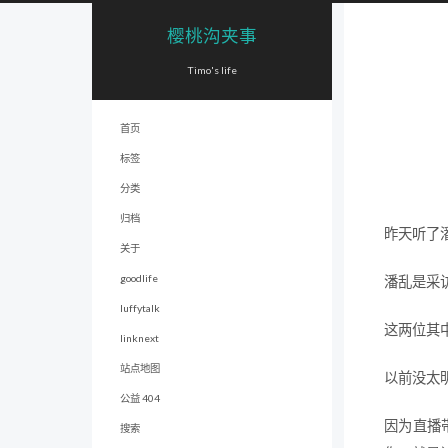
樱桃沟夹事
Timo's life
首页
标签
分类
归档
昨天听了
关于
goodlife
潘乱是采
luffytalk
这两位其
linknext
站点地图
以前没太
公益 404
因为直播
搜索