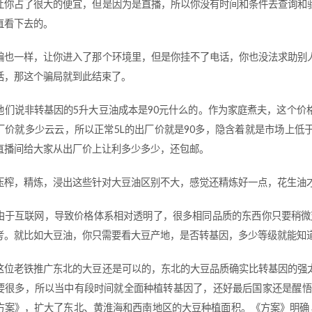
让你占了很大的便宜，但是因为是直播，所以你没有时间和条件去查询和
直看下去的。
骗也一样，让你进入了那个环境里，但是你挂不了电话，你也没法求助别
话，那这个骗局就到此结束了。
他们说非转基因的5升大豆油成本是90元什么的。作为家庭煮夫，这个价
厂价就多少云云，所以正常5L的出厂价就是90多，隐含着就是市场上低
直播间给大家从出厂价上让利多少多少，还包邮。
压榨，精炼，浸出这些针对大豆油区别不大，感觉还精炼好一点，花生油
于互联网，导致价格体系相对透明了，很多相同品质的东西你只要稍微对比一下
考。就比如大豆油，你只需要看大豆产地，是否转基因，多少等级就能知
这位老铁推广东北的大豆还是可以的，东北的大豆品质确实比转基因的强
要很多，所以当中有段时间就全面种植转基因了，还好最后国家还是醒悟过
方案》，扩大了东北、黄淮海和西南地区的大豆种植面积。《方案》明确，到