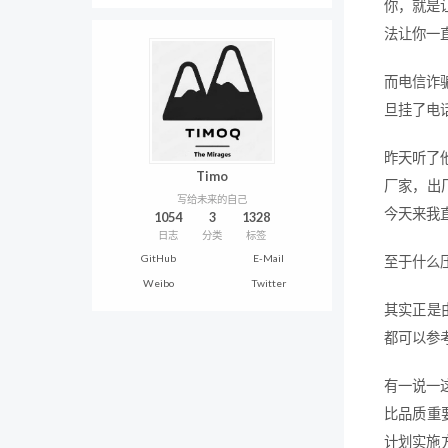
你，就是
法让你一
而电信诈
旦挂了电
昨天听了
Timo
厂家，出
写给未来的自己
今天来我
1054
3
1328
日志
分类
标签
GitHub
E-Mail
至于什么
Weibo
Twitter
其实正是由
都可以参
有一说一
比品质重
计划实施