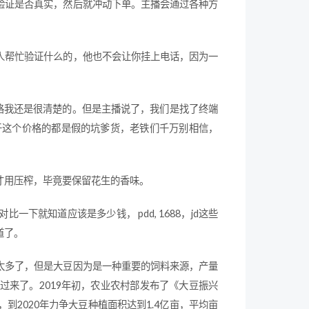
验证是否真实，然后就冲动下单。主播会通过各种方
人帮忙验证什么的，他也不会让你挂上电话，因为一
格我还是很清楚的。但是主播说了，我们是找了终端
于这个价格的都是假的坑爹货，老铁们千万别相信，
才用压榨，毕竟要保留花生的香味。
就知道应该是多少钱， pdd, 1688，jd这些
道了。
太多了，但是大豆因为是一种重要的饲料来源，产量
来了。2019年初，农业农村部发布了《大豆振兴
2020年力争大豆种植面积达到1.4亿亩，平均亩