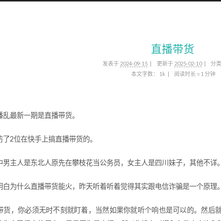
直播带货
发表于
2024-09-15
更新于
2025-02-10
分
本文字数：
1k
阅读时长 ≈
1 分钟
潘乱最新一期是直播带货。
访了2位在快手上搞直播带货的。
中男主人是东北人原先在攀枝花当公务员，女主人是四川妹子，其他不详
明白为什么直播带货能火，昨天听着听着觉得其实跟电信诈骗是一个原理
带货，你必须无时不刻就盯着，当然如果你就听个响也是可以的。然后