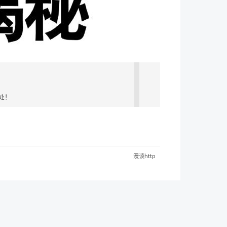
处！
漫谈http