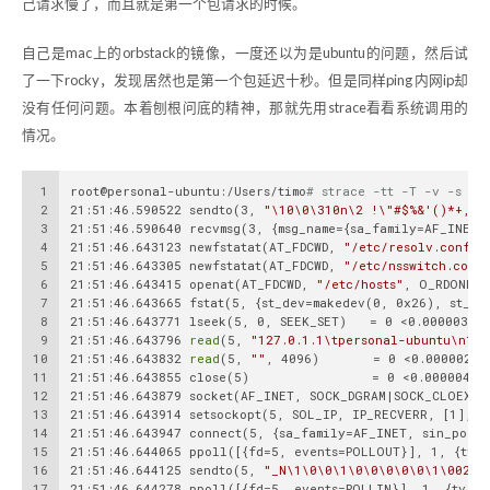
己请求慢了，而且就是第一个包请求的时候。
自己是mac上的orbstack的镜像，一度还以为是ubuntu的问题，然后试
了一下rocky，发现居然也是第一个包延迟十秒。但是同样ping 内网ip却
没有任何问题。本着刨根问底的精神，那就先用strace看看系统调用的
情况。
1
root@personal-ubuntu:/Users/timo
# strace -tt -T -v -s 10
2
21:51:46.590522 sendto(3, 
"\10\0\310n\2 !\"#$%&'()*+,-.
3
21:51:46.590640 recvmsg(3, {msg_name={sa_family=AF_INET,
4
21:51:46.643123 newfstatat(AT_FDCWD, 
"/etc/resolv.conf"
,
5
21:51:46.643305 newfstatat(AT_FDCWD, 
"/etc/nsswitch.conf
6
21:51:46.643415 openat(AT_FDCWD, 
"/etc/hosts"
, O_RDONLY|
7
21:51:46.643665 fstat(5, {st_dev=makedev(0, 0x26), st_in
8
21:51:46.643771 lseek(5, 0, SEEK_SET)   = 0 <0.000003>
9
21:51:46.643796 
read
(5, 
"127.0.1.1\tpersonal-ubuntu\n127
10
21:51:46.643832 
read
(5, 
""
, 4096)       = 0 <0.000002>
11
21:51:46.643855 close(5)                = 0 <0.000004>
12
21:51:46.643879 socket(AF_INET, SOCK_DGRAM|SOCK_CLOEXEC
13
21:51:46.643914 setsockopt(5, SOL_IP, IP_RECVERR, [1], 4
14
21:51:46.643947 connect(5, {sa_family=AF_INET, sin_port=
15
21:51:46.644065 ppoll([{fd=5, events=POLLOUT}], 1, {tv_
16
21:51:46.644125 sendto(5, 
"_N\1\0\0\1\0\0\0\0\0\1\00270
17
21:51:46.644278 ppoll([{fd=5, events=POLLIN}], 1, {tv_s