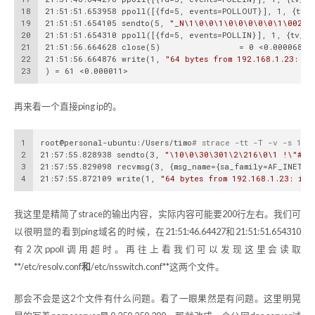
18
21:51:51.653958 ppoll([{fd=5, events=POLLOUT}], 1, {tv_
19
21:51:51.654105 sendto(5, 
"_N\1\0\0\1\0\0\0\0\0\1\00270
20
21:51:51.654310 ppoll([{fd=5, events=POLLIN}], 1, {tv_s
21
21:51:56.664628 close(5)                = 0 <0.000068>
22
21:51:56.664876 write(1, 
"64 bytes from 192.168.1.23: ic
23
) = 61 <0.000011>
再来看一个直接ping ip的。
1
root@personal-ubuntu:/Users/timo
# strace -tt -T -v -s 102
2
21:57:55.828938 sendto(3, 
"\10\0\30\301\2\216\0\1 !\"#$%
3
21:57:55.829098 recvmsg(3, {msg_name={sa_family=AF_INET, 
4
21:57:55.872109 write(1, 
"64 bytes from 192.168.1.23: icm
我这里是精简了strace的输出内容，实际内容可能要200行左右。我们可
以很明显的看到ping域名的时候，在21:51:46.64427和21:51:51.654310
有2次ppoll调用超时。再往上看我们可以发现这里会读取
**/etc/resolv.conf
和
/etc/nsswitch.conf**这两个文件。
那会不会是这2个文件有什么问题。看了一眼果然是有问题。这里明晃