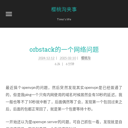
樱桃沟夹事
Timo's life
orbstack的一个网络问题
2024-12-12
2025-02-10
樱桃沟
6.2k
6 分钟
最近搞个openvpn的问题，然后突然发现其实openvpn是已经拨通了
的，但是我ping一个只有内网使用的域名时候居然会有10秒的延迟，我
一般也等不了10秒就中断了，后面偶然等了会，发现第一个包回过来之
后，后面的包都正常回了，就是第一个包要等待十秒。
一开始还以为是openvpn server的问题，可自己抓包一看，发现就是自