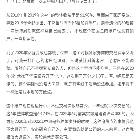
开户了。比我第一次去申银万国开户可方便太多了。
从2016年到2019年这4年的整体收益率是61.98%，后面由于家庭变故，
导致2019年全部抛出，不然当时有2个5倍股在手里。周金涛说的80后第
一次康博周期就这样离自己而去了。不过这个在国金的账户也没有销
户，一直都留着。
到了2020年家庭变故也都缓了过来，这个时候各家券商的交易费率又降
了，可我去找自己的客户经理聊，人说就针对新客户，老客户不能调
整。虽然自己不是频繁交易的人，但是这个亏也不能吃啊，于是在2020
年6约就找了华泰证券开了个户，这次到了万分之1.3了。客户经理是天
津的，这个实际也没啥大问题，就是有些线下活动没法参加。如果费率
一样还是找本地的方便点。
这个账户现在也运行中，不过交易次数非常少，一年也就2,3次交易的，
这6年整体收益是68.24%，在2022年6月前其实都是跑输沪深300的，因
为在2020年到2022年中都是各种茅疯狂的时候，这种追热点的事情我也
不太愿意干，安心研究自己的，主要看的就是公司的未来前景，这点我
相信大道说的，买股票就是买公司。