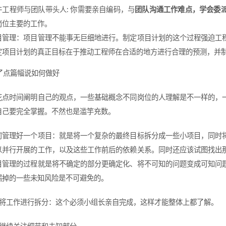
件工程师与团队带头人: 你需要亲自编码，与
团队沟通工作难点，学会委
岗位主要的工作。
目管理：项目管理不能事无巨细地进行。制定项目计划的这个过程强迫工
定项目计划的真正目标在于推动工程师在合适的地方进行合理的预测，并
了点篇幅说如何做好
花点时间阐明自己的观点，一些基础概念不同岗位的人理解是不一样的，
自己要完全掌握。不然也是滥竽充数。
何管理好一个项目：就是将一个复杂的最终目标拆分成一些小项目，同时
以并行开展的工作，以及这些工作前后的依赖关系。同时还应该试图找出
目管理的过程就是将不确定的部分更确定化、将不可知的问题变成可知问
漏掉的一些未知风险是不可避免的。
.1 将工作进行拆分：这个必须小组长亲自完成，这样才能整体上都了解。