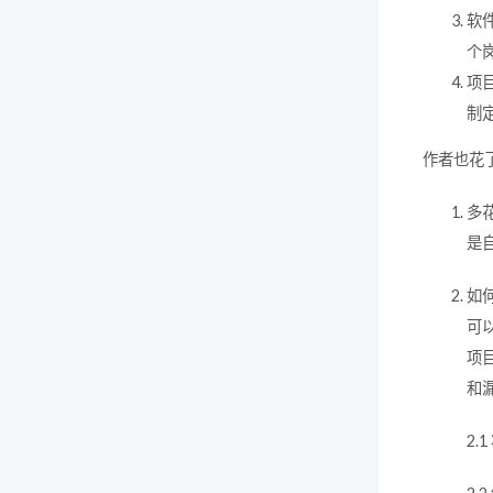
软
个
项
制
作者也花
多
是
如
可
项
和
2