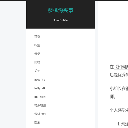
樱桃沟夹事
Timo's life
首页
标签
分类
归档
在
《如何
关于
后是优秀
goodlife
小组长在
luffytalk
师。
linknext
站点地图
个人感觉
公益 404
搜索
沟