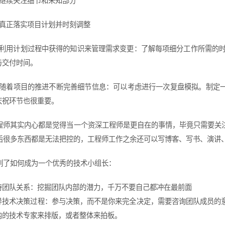
2 继续关注细节和未知部分
3 真正落实项目计划并时刻调整
.4 利用计划过程中获得的知识来管理需求变更：了解每项细分工作所需的
与交付时间。
.5 随着项目的推进不断完善细节信息：可以考虑进行一次复盘模拟。制
庆祝环节也很重要。
程师其实内心都是觉得当一个资深工程师是更自在的事情，毕竟只需要关
后很多东西都是无法把控的，工程师工作之余还可以写博客、写书、演讲
列了如何成为一个优秀的技术小组长：
持团队关系：挖掘团队内部的潜力，千万不要自己都冲在最前面
导技术决策过程：参与决策，而不是你来完全决定，需要咨询团队成员的
内的技术专家来排版，或者整体来拍板。