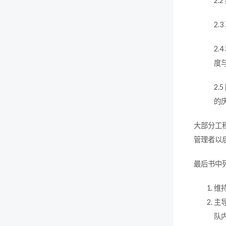
2.
2.
2
度
2
的
大部分工
管理者以
最后书中
维
主
队