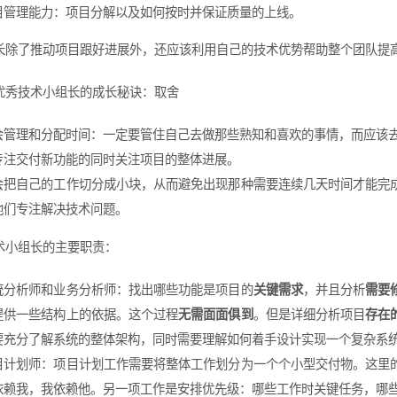
目管理能力：项目分解以及如何按时并保证质量的上线。
长除了推动项目跟好进展外，还应该利用自己的技术优势帮助整个团队提
优秀技术小组长的成长秘诀：取舍
会管理和分配时间：一定要管住自己去做那些熟知和喜欢的事情，而应该
专注交付新功能的同时关注项目的整体进展。
会把自己的工作切分成小块，从而避免出现那种需要连续几天时间才能完
他们专注解决技术问题。
术小组长的主要职责：
统分析师和业务分析师：找出哪些功能是项目的
关键需求
，并且分析
需要
提供一些结构上的依据。这个过程
无需面面俱到
。但是详细分析项目
存在
要充分了解系统的整体架构，同时需要理解如何着手设计实现一个复杂系
目计划师：项目计划工作需要将整体工作划分为一个个小型交付物。这里
依赖我，我依赖他。另一项工作是安排优先级：哪些工作时关键任务，哪