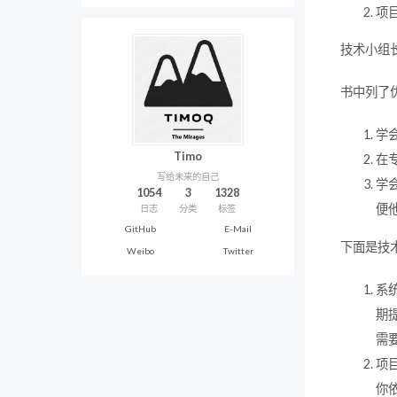
项
技术小组
书中列了
学
Timo
在
写给未来的自己
学
1054
3
1328
便
日志
分类
标签
GitHub
E-Mail
下面是技
Weibo
Twitter
系
期
需
项
你