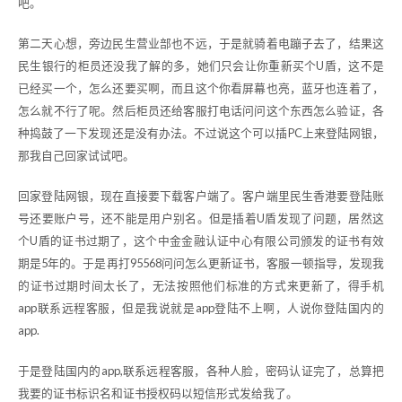
吧。
第二天心想，旁边民生营业部也不远，于是就骑着电蹦子去了，结果这
民生银行的柜员还没我了解的多，她们只会让你重新买个U盾，这不是
已经买一个，怎么还要买啊，而且这个你看屏幕也亮，蓝牙也连着了，
怎么就不行了呢。然后柜员还给客服打电话问问这个东西怎么验证，各
种捣鼓了一下发现还是没有办法。不过说这个可以插PC上来登陆网银，
那我自己回家试试吧。
回家登陆网银，现在直接要下载客户端了。客户端里民生香港要登陆账
号还要账户号，还不能是用户别名。但是插着U盾发现了问题，居然这
个U盾的证书过期了，这个中金金融认证中心有限公司颁发的证书有效
期是5年的。于是再打95568问问怎么更新证书，客服一顿指导，发现我
的证书过期时间太长了，无法按照他们标准的方式来更新了，得手机
app联系远程客服，但是我说就是app登陆不上啊，人说你登陆国内的
app.
于是登陆国内的app,联系远程客服，各种人脸，密码认证完了，总算把
我要的证书标识名和证书授权码以短信形式发给我了。