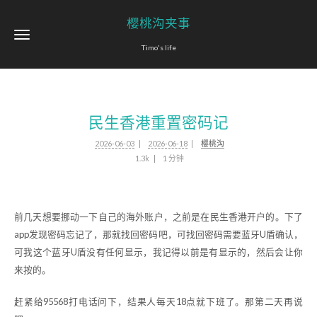
樱桃沟夹事
Timo's life
民生香港重置密码记
2026-06-03
2026-06-18
樱桃沟
1.3k
1 分钟
前几天想要挪动一下自己的海外账户，之前是在民生香港开户的。下了
app发现密码忘记了，那就找回密码吧，可找回密码需要蓝牙U盾确认，
可我这个蓝牙U盾没有任何显示，我记得以前是有显示的，然后会让你
来按的。
赶紧给95568打电话问下，结果人每天18点就下班了。那第二天再说