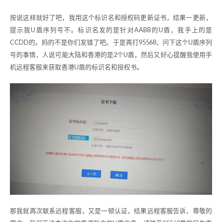
按说这样就好了吧，我用这个标识名和授权码更新证书，结果一更新，
提示我U盾序列号不。标识名发的是针对AABB的U盾，我手上的是
CCDD的。妈的不是你们发错了吧。于是再打95568，问下这个U盾序列
号的事情，人说可能大陆和香港的是2个U盾，然后又好心提醒我使用手
机远程客服来获取香港U盾的标识名和授权书。
那我就再次联系远程客服，又是一顿认证，结果远程客服告诉，尊敬的