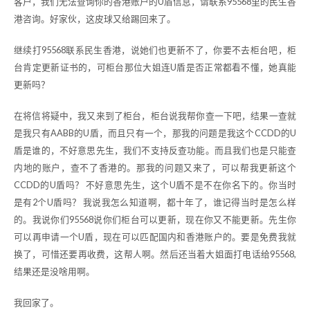
客户，我们无法查询你的香港账户的U盾信息，请联系95568里的民生香
港咨询。好家伙，这皮球又给踢回来了。
继续打95568联系民生香港，说她们也更新不了，你要不去柜台吧，柜
台肯定更新证书的，可柜台那位大姐连U盾是否正常都看不懂，她真能
更新吗？
在将信将疑中，我又来到了柜台，柜台说我帮你查一下吧，结果一查就
是我只有AABB的U盾，而且只有一个，那我的问题是我这个CCDD的U
盾是谁的，不好意思先生，我们不支持反查功能。而且我们也是只能查
内地的账户，查不了香港的。那我的问题又来了，可以帮我更新这个
CCDD的U盾吗？ 不好意思先生，这个U盾不是不在你名下的。你当时
是有2个U盾吗？ 我说我怎么知道啊，都十年了，谁记得当时是怎么样
的。我说你们95568说你们柜台可以更新，现在你又不能更新。先生你
可以再申请一个U盾，现在可以匹配国内和香港账户的。要是免费我就
换了，可惜还要再收费，这帮人啊。然后还当着大姐面打电话给95568,
结果还是没啥用啊。
我回家了。