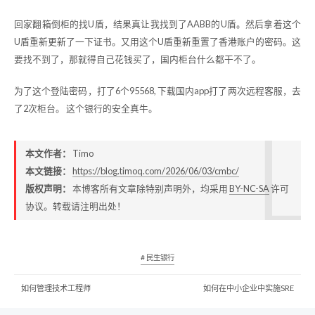
回家翻箱倒柜的找U盾，结果真让我找到了AABB的U盾。然后拿着这个
U盾重新更新了一下证书。又用这个U盾重新重置了香港账户的密码。这
要找不到了，那就得自己花钱买了，国内柜台什么都干不了。
为了这个登陆密码，打了6个95568, 下载国内app打了两次远程客服，去
了2次柜台。 这个银行的安全真牛。
本文作者：
Timo
本文链接：
https://blog.timoq.com/2026/06/03/cmbc/
版权声明：
本博客所有文章除特别声明外，均采用
BY-NC-SA
许可
协议。转载请注明出处！
# 民生银行
如何管理技术工程师
如何在中小企业中实施SRE