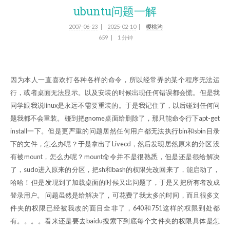
ubuntu问题一解
2007-06-23
2025-02-10
樱桃沟
659
1 分钟
因为本人一直喜欢打各种各样的命令，所以经常弄的某个程序无法运
行，或者桌面无法显示。以及安装的时候出现任何错误都会慌。但是我
同学跟我说linux是永远不需要重装的。于是我记住了，以后碰到任何问
题我都不会重装。 碰到把gnome桌面给删除了，那只能命令行下apt-get
install一下。但是更严重的问题居然任何用户都无法执行bin和sbin目录
下的文件，怎么办呢？于是拿出了Livecd，然后发现居然原来的分区 没
有被mount，怎么办呢？mount命令并不是很熟悉，但是还是很给解决
了，sudo进入原来的分区，把sh和bash的权限先改回来了，能启动了，
哈哈！ 但是发现到了加载桌面的时候又出问题了，于是又把所有者改成
登录用户。 问题虽然是给解决了，可花费了我太多的时间，而且很多文
件夹的权限已经被我改的面目全非了，640和751这样的权限到处都
有。。。。看来还是要去baidu搜索下到底每个文件夹的权限具体是怎