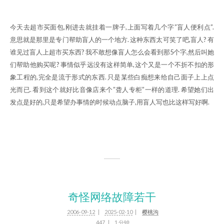
今天去超市买面包,刚进去就挂着一牌子,上面写着几个字”盲人便利点”.
意思就是那里是专门帮助盲人的一个地方. 这种东西太可笑了吧,盲人? 有
谁见过盲人上超市买东西? 我不敢想像盲人怎么会看到那5个字,然后叫她
们帮助他购买呢? 事情似乎远没有这样简单,这个又是一个不折不扣的形
象工程的,完全是流于形式的东西. 只是某些白痴想来给自己面子上上点
光而已. 看到这个就好比音像店来个”聋人专柜”一样的道理. 希望她们出
发点是好的,只是希望办事情的时候动点脑子,用盲人写也比这样写好啊.
奇怪网络故障若干
2006-09-12
2025-02-10
樱桃沟
447
1 分钟