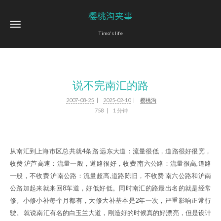
樱桃沟夹事
Timo's life
说不完南汇的路
2007-08-25
2025-02-10
樱桃沟
758
1 分钟
从南汇到上海市区总共就4条路 远东大道：流量很低，道路很好很宽，
收费 沪芦高速：流量一般，道路很好，收费 南六公路：流量很高,道路
一般，不收费 沪南公路：流量超高,道路陈旧，不收费 南六公路和沪南
公路加起来就来回8车道，好低好低。同时南汇的路最出名的就是经常
修。小修小补每个月都有，大修大补基本是2年一次，严重影响正常行
驶。 就说南汇有名的白玉兰大道，刚造好的时候真的好漂亮，但是设计