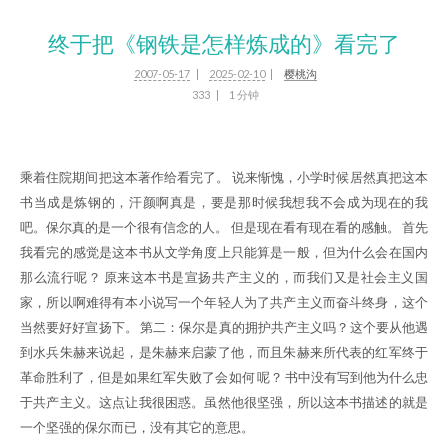
终于把《钢铁是怎样炼成的》看完了
2007-05-17
2025-02-10
樱桃沟
333
1 分钟
乘着住院期间把这本著作给看完了。 说来惭愧，小学时候居然真把这本
书当成是炼钢的，汗颜啊真是，要是那时候我想我不会成为现在的我
吧。保尔真的是一个很有信念的人。 但是现在看有现在看的感触。 首先
我看完的感觉是这本书从文学角度上只能算是一般，但为什么会在国内
那么流行呢？ 原来这本书是宣扬共产主义的，而我们又是社会主义国
家，所以啊难得有本小说写一个年轻人为了共产主义而奋斗终身，这个
当然要好好宣扬下。 第二：保尔是真的拥护共产主义吗？这个要从他遇
到水兵朱赫来说起，是朱赫来启蒙了他，而且朱赫来所代表的红军终于
革命胜利了，但是如果红军失败了会如何 呢？ 书中没有写到他为什么忠
于共产主义。这点让我很困惑。虽然他很坚强，所以这本书描述的就是
一个坚强的保尔而已，没有其它的意思。