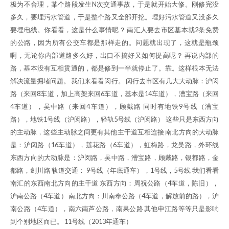
极为不合理，某个路段发生N次交通事故，于是就开始大修。刚修完没
多久，要埋污水管道，于是整个路又全部开挖。埋好污水管道又没多久
要埋电线。你看看，这是什么事情呢？ 南汇人要去市区基本就2条免费
的公路，因为所有公交车都是那样走的。问题就出现了，这就是瓶颈
啊，无论你内部道路多么好，出口不搞好又如何提高呢？ 再说内部的
路，基本没有互相贯通的，都是修到一半就停止了。靠。这样根本无法
解决流量拥堵问题。 我们来看看闵行。 闵行去市区有几大大动脉：沪闵
路（来回8车道，加上高架来回6车道，基本是14车道），漕宝路（来回
4车道），吴中路（来回4车道），顾戴路 同时有地铁9号线（漕宝
路），地铁1号线（沪闵路），轻轨5号线（沪闵路） 这些只是东西方向
的主动脉，这些主动脉之间更有其他主干道互相连接 南北方向的大动脉
是：沪闵路（16车道），莲花路（6车道），虹梅路，龙吴路，外环线
东西方向的大动脉是：沪闵路，吴中路，漕宝路，顾戴路，银都路，金
都路，剑川路 轨道交通： 9号线（年底通车），1号线，5号线 我们看看
南汇的东西南北方向的主干道 东西方向：周祝公路（4车道，陈旧），
沪南公路（4车道） 南北方向：川南奉公路（4车道，解放前的路），沪
南公路（4车道），南六南芦公路，南果公路 其他申江路等等只是影响
到个别地区而已。 11号线（2013年通车）