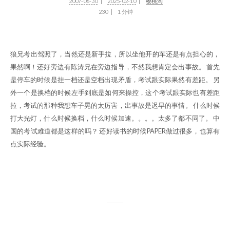
2007-06-30
2025-02-10
樱桃沟
230
1 分钟
狼兄考出驾照了，当然还是新手拉，所以坐他开的车还是有点担心的，
果然啊！还好旁边有陈涛兄在旁边指导，不然我想肯定会出事故。 首先
是停车的时候是挂一档还是空档出现矛盾，考试跟实际果然有差距。 另
外一个是换档的时候左手到底是如何来操控，这个考试跟实际也有差距
拉，考试的那种我想车子晃的太厉害，出事故是迟早的事情。 什么时候
打大光灯，什么时候换档，什么时候加速。。。。太多了都不同了。 中
国的考试难道都是这样的吗？ 还好读书的时候PAPER做过很多，也算有
点实际经验。