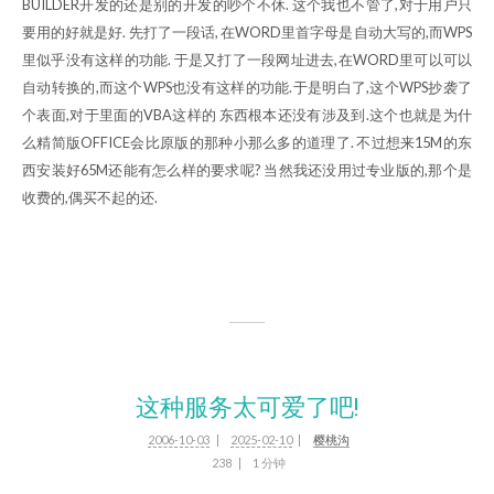
BUILDER开发的还是别的开发的吵个不休. 这个我也不管了,对于用户只
要用的好就是好. 先打了一段话, 在WORD里首字母是自动大写的,而WPS
里似乎没有这样的功能. 于是又打了一段网址进去,在WORD里可以可以
自动转换的,而这个WPS也没有这样的功能.于是明白了,这个WPS抄袭了
个表面,对于里面的VBA这样的 东西根本还没有涉及到.这个也就是为什
么精简版OFFICE会比原版的那种小那么多的道理了. 不过想来15M的东
西安装好65M还能有怎么样的要求呢? 当然我还没用过专业版的,那个是
收费的,偶买不起的还.
这种服务太可爱了吧!
2006-10-03
2025-02-10
樱桃沟
238
1 分钟