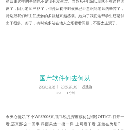
第四组这样的事情也不是没有发生过。当然从4年级以后就不在这样调
皮了，因为老师严 格了，但是从初中时候就已经意识到老师的辛苦了，
特别跟我们班主任接触的多就越来越感慨。她为了我们这帮学生还是付
出了很多。 好了，有时候多站在他人立场看看问题，不要太主观了。
国产软件何去何从
2006-10-05
2025-02-10
樱桃沟
333
1 分钟
今天心情好,下个WPS2005来用用.说是深度模仿(抄袭) OFFICE. 打开一
看,还真那么一回事.界面果然一摸一样. 上网看了看,居然在为是C++