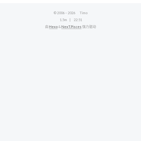
© 2006 –
2026
Timo
1.5m
22:51
由
Hexo
&
NexT.Pisces
强力驱动