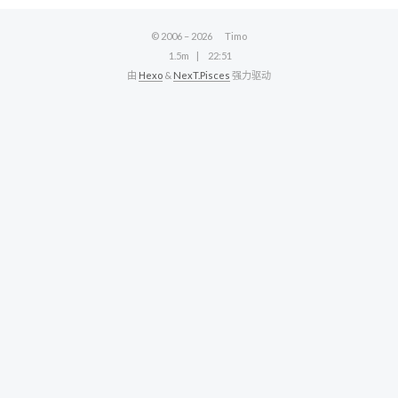
© 2006 –
2026
Timo
1.5m
22:51
由
Hexo
&
NexT.Pisces
强力驱动