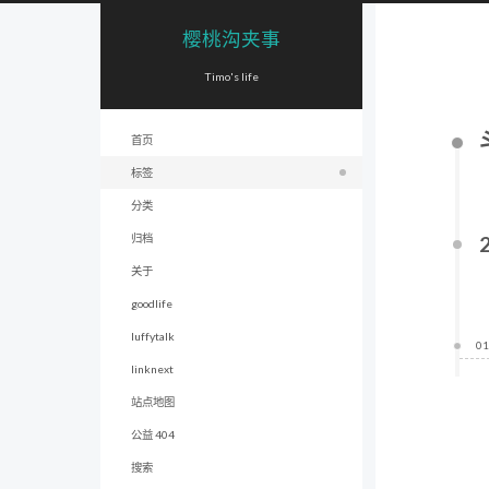
樱桃沟夹事
Timo's life
首页
标签
分类
归档
关于
goodlife
luffytalk
01
linknext
站点地图
公益 404
搜索