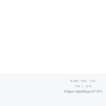
© 2006 –
2026
Timo
1.5m
22:51
由
Hexo
&
NexT.Pisces
强力驱动