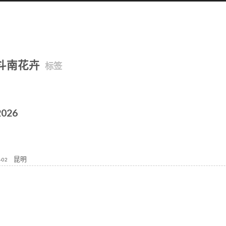
斗南花卉
标签
2026
昆明
-02