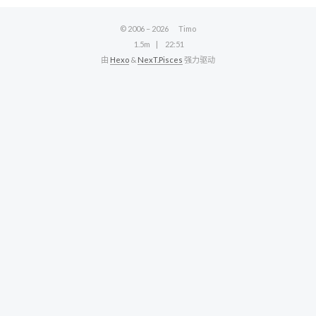
© 2006 –
2026
Timo
1.5m
22:51
由
Hexo
&
NexT.Pisces
强力驱动