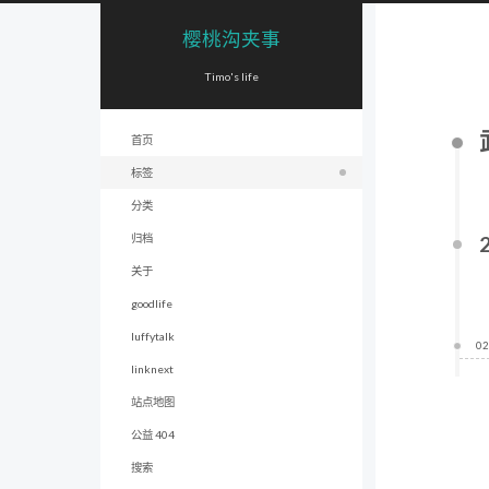
樱桃沟夹事
Timo's life
首页
标签
分类
归档
关于
goodlife
luffytalk
02
linknext
站点地图
公益 404
搜索