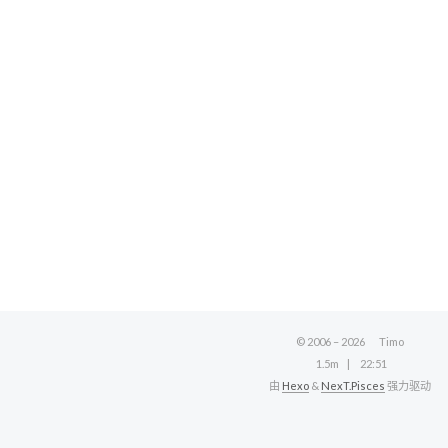
© 2006 –
2026
Timo
1.5m
22:51
由
Hexo
&
NexT.Pisces
强力驱动