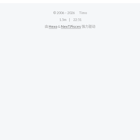
© 2006 –
2026
Timo
1.5m
22:51
由
Hexo
&
NexT.Pisces
强力驱动