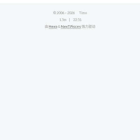
© 2006 –
2026
Timo
1.5m
22:51
由
Hexo
&
NexT.Pisces
强力驱动