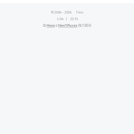
© 2006 –
2026
Timo
1.5m
22:51
由
Hexo
&
NexT.Pisces
强力驱动