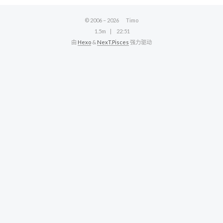
© 2006 –
2026
Timo
1.5m
22:51
由
Hexo
&
NexT.Pisces
强力驱动