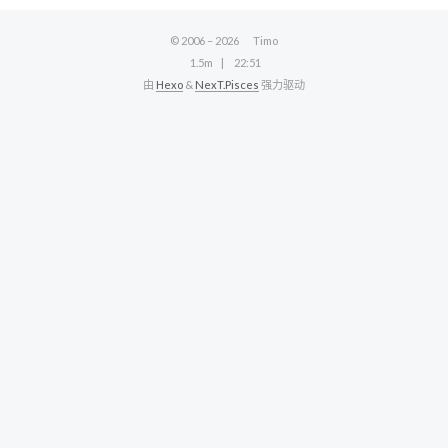
© 2006 –
2026
Timo
1.5m
22:51
由
Hexo
&
NexT.Pisces
强力驱动