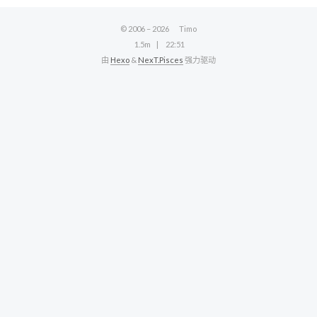
© 2006 –
2026
Timo
1.5m
22:51
由
Hexo
&
NexT.Pisces
强力驱动