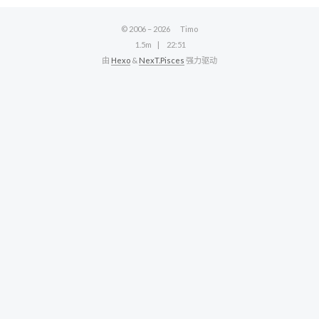
© 2006 –
2026
Timo
1.5m
22:51
由
Hexo
&
NexT.Pisces
强力驱动