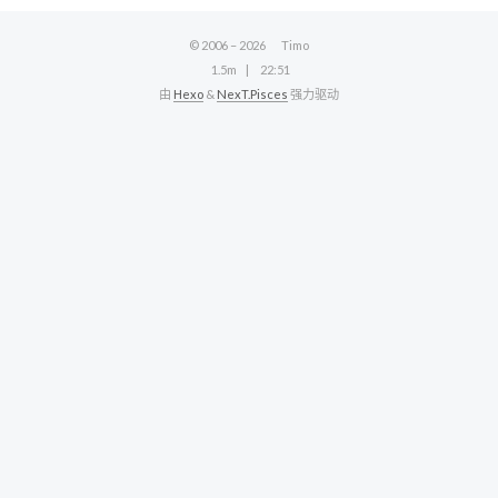
© 2006 –
2026
Timo
1.5m
22:51
由
Hexo
&
NexT.Pisces
强力驱动