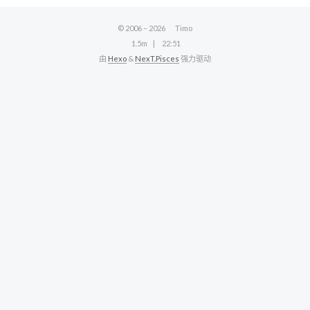
© 2006 –
2026
Timo
1.5m
22:51
由
Hexo
&
NexT.Pisces
强力驱动