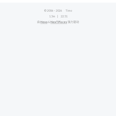
© 2006 –
2026
Timo
1.5m
22:51
由
Hexo
&
NexT.Pisces
强力驱动