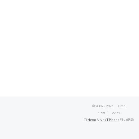
© 2006 –
2026
Timo
1.5m
22:51
由
Hexo
&
NexT.Pisces
强力驱动