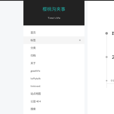
樱桃沟夹事
Timo's life
首页
标签
分类
归档
关于
goodlife
luffytalk
01
linknext
站点地图
公益 404
搜索