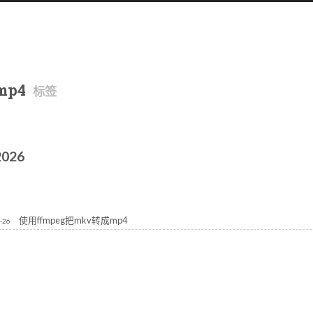
mp4
标签
2026
使用ffmpeg把mkv转成mp4
-26