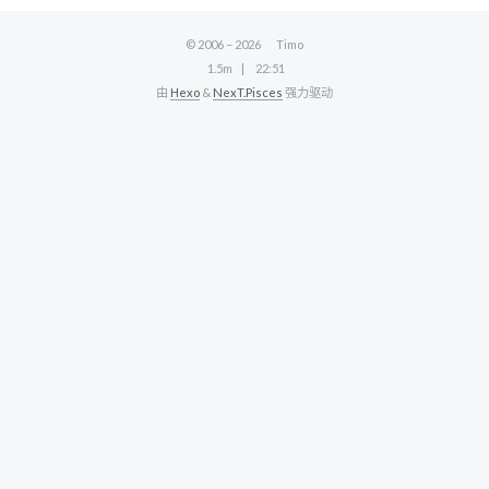
© 2006 –
2026
Timo
1.5m
22:51
由
Hexo
&
NexT.Pisces
强力驱动