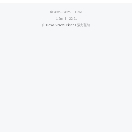
© 2006 –
2026
Timo
1.5m
22:51
由
Hexo
&
NexT.Pisces
强力驱动