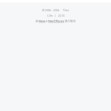
© 2006 –
2026
Timo
1.5m
22:51
由
Hexo
&
NexT.Pisces
强力驱动