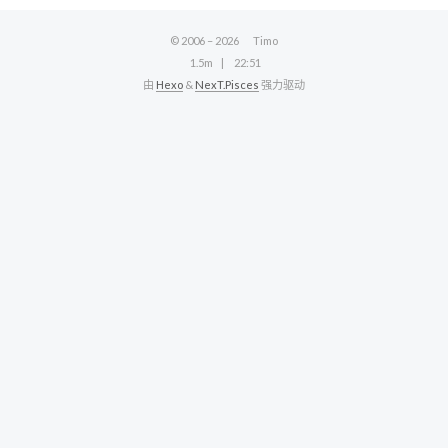
© 2006 –
2026
Timo
1.5m
22:51
由
Hexo
&
NexT.Pisces
强力驱动