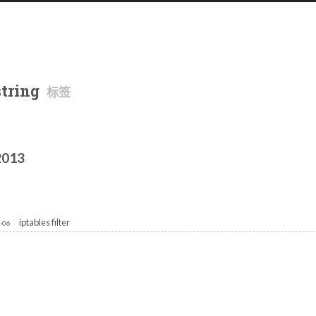
string
标签
2013
iptables filter
-06