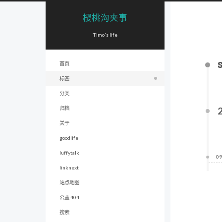
樱桃沟夹事
Timo's life
首页
标签
分类
归档
关于
goodlife
luffytalk
09
linknext
站点地图
公益 404
搜索