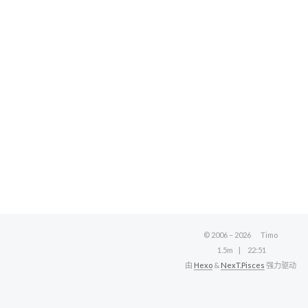
© 2006 –
2026
Timo
1.5m
22:51
由
Hexo
&
NexT.Pisces
强力驱动