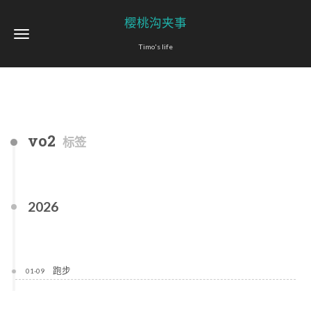
樱桃沟夹事
Timo's life
vo2
标签
2026
跑步
01-09