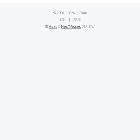
© 2006 –
2026
Timo
1.5m
22:51
由
Hexo
&
NexT.Pisces
强力驱动