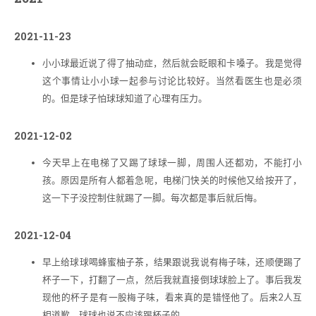
2021-11-23
小小球最近说了得了抽动症，然后就会眨眼和卡嗓子。 我是觉得
这个事情让小小球一起参与讨论比较好。当然看医生也是必须
的。但是球子怕球球知道了心理有压力。
2021-12-02
今天早上在电梯了又踢了球球一脚，周围人还都劝，不能打小
孩。原因是所有人都着急呢，电梯门快关的时候他又给按开了，
这一下子没控制住就踢了一脚。每次都是事后就后悔。
2021-12-04
早上给球球喝蜂蜜柚子茶，结果跟说我说有梅子味，还顺便踢了
杯子一下，打翻了一点，然后我就直接倒球球脸上了。事后我发
现他的杯子是有一股梅子味，看来真的是错怪他了。后来2人互
相道歉，球球也说不应该踢杯子的。