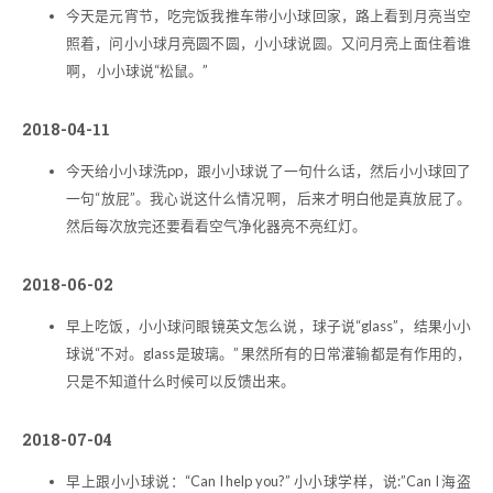
今天是元宵节，吃完饭我推车带小小球回家，路上看到月亮当空
照着，问小小球月亮圆不圆，小小球说圆。又问月亮上面住着谁
啊， 小小球说“松鼠。”
2018-04-11
今天给小小球洗pp，跟小小球说了一句什么话，然后小小球回了
一句“放屁”。我心说这什么情况啊， 后来才明白他是真放屁了。
然后每次放完还要看看空气净化器亮不亮红灯。
2018-06-02
早上吃饭，小小球问眼镜英文怎么说，球子说“glass”，结果小小
球说“不对。glass是玻璃。” 果然所有的日常灌输都是有作用的，
只是不知道什么时候可以反馈出来。
2018-07-04
早上跟小小球说：“Can I help you?” 小小球学样，说:”Can I 海盗