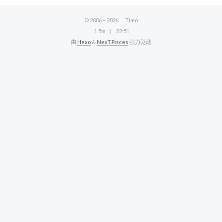
© 2006 –
2026
Timo
1.5m
22:51
由
Hexo
&
NexT.Pisces
强力驱动