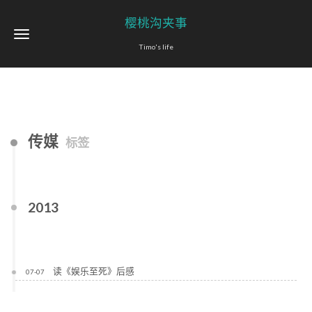
樱桃沟夹事
Timo's life
传媒
标签
2013
读《娱乐至死》后感
07-07