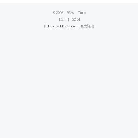
© 2006 –
2026
Timo
1.5m
22:51
由
Hexo
&
NexT.Pisces
强力驱动