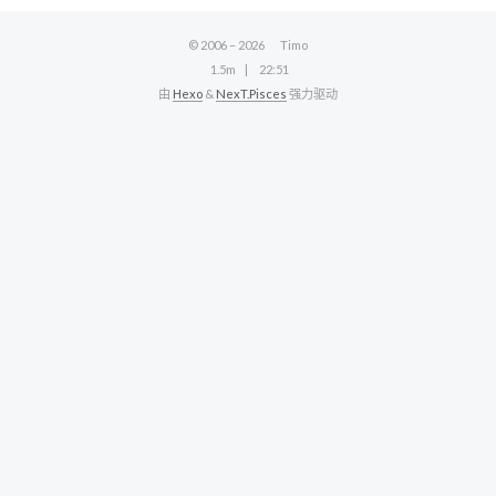
© 2006 –
2026
Timo
1.5m
22:51
由
Hexo
&
NexT.Pisces
强力驱动