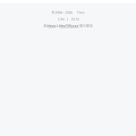
© 2006 –
2026
Timo
1.5m
22:51
由
Hexo
&
NexT.Pisces
强力驱动