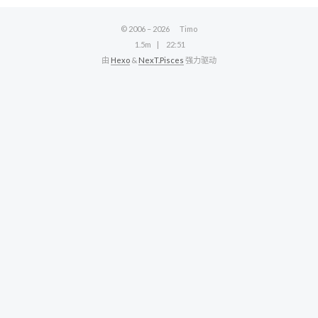
© 2006 –
2026
Timo
1.5m
22:51
由
Hexo
&
NexT.Pisces
强力驱动