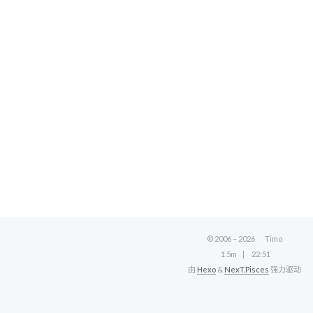
© 2006 –
2026
Timo
1.5m
22:51
由
Hexo
&
NexT.Pisces
强力驱动