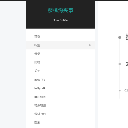
樱桃沟夹事
Timo's life
首页
标签
分类
归档
关于
goodlife
luffytalk
02
linknext
站点地图
公益 404
搜索