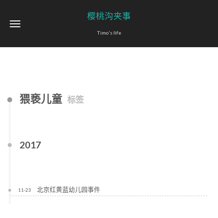
樱桃沟夹事
Timo's life
猥亵儿童
标签
2017
北京红黄蓝幼儿园事件
11-23