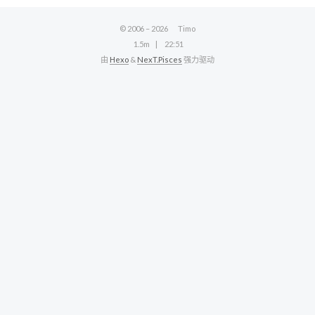
© 2006 –
2026
Timo
1.5m
22:51
由
Hexo
&
NexT.Pisces
强力驱动