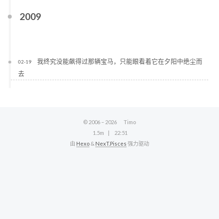
2009
我终究没能飙得过那辆宝马，只能眼看着它在夕阳中绝尘而
02-19
去
© 2006 –
2026
Timo
1.5m
22:51
由
Hexo
&
NexT.Pisces
强力驱动