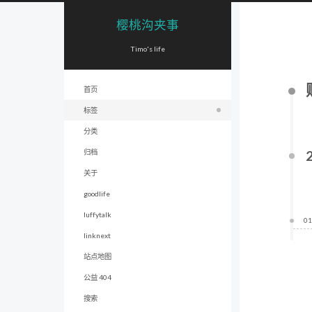
樱桃沟夹事
Timo's life
首页
标签
分类
归档
关于
goodlife
luffytalk
01
linknext
站点地图
公益 404
搜索