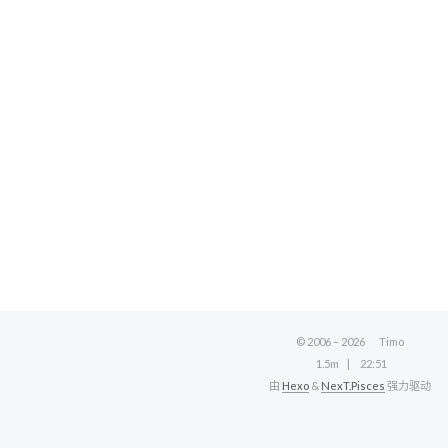
© 2006 –
2026
Timo
1.5m
22:51
由
Hexo
&
NexT.Pisces
强力驱动