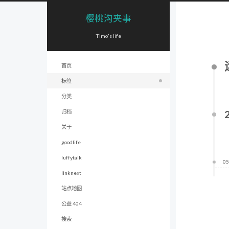
樱桃沟夹事
Timo's life
首页
标签
分类
归档
关于
goodlife
luffytalk
05
linknext
站点地图
公益 404
搜索