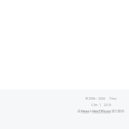
© 2006 –
2026
Timo
1.5m
22:51
由
Hexo
&
NexT.Pisces
强力驱动